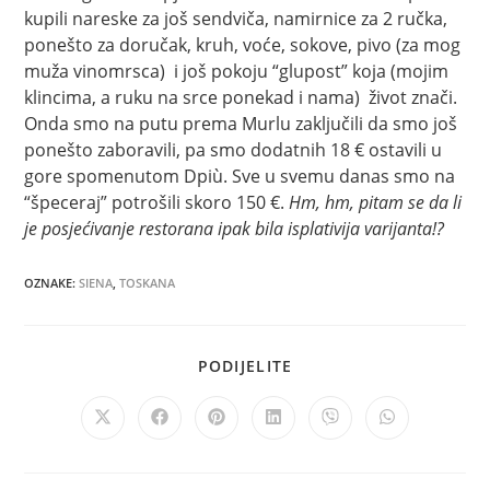
kupili nareske za još sendviča, namirnice za 2 ručka,
ponešto za doručak, kruh, voće, sokove, pivo (za mog
muža vinomrsca) i još pokoju “glupost” koja (mojim
klincima, a ruku na srce ponekad i nama) život znači.
Onda smo na putu prema Murlu zaključili da smo još
ponešto zaboravili, pa smo dodatnih 18 € ostavili u
gore spomenutom Dpiù. Sve u svemu danas smo na
“špeceraj” potrošili skoro 150 €.
Hm, hm, pitam se da li
je posjećivanje restorana ipak bila isplativija varijanta!?
OZNAKE
:
SIENA
,
TOSKANA
SHARE
PODIJELITE
THIS
CONTENT
Opens
Opens
Opens
Opens
Opens
Opens
in
in
in
in
in
in
a
a
a
a
a
a
new
new
new
new
new
new
window
window
window
window
window
window