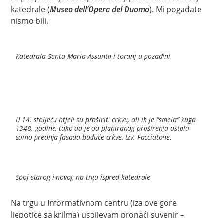
katedrale (
Museo dell’Opera del Duomo
). Mi pogađate
nismo bili.
Katedrala Santa Maria Assunta i toranj u pozadini
U 14. stoljeću htjeli su proširiti crkvu, ali ih je “smela” kuga
1348. godine, tako da je od planiranog proširenja ostala
samo prednja fasada buduće crkve, tzv. Facciatone.
Spoj starog i novog na trgu ispred katedrale
Na trgu u Informativnom centru (iza ove gore
ljepotice sa krilma) uspijevam pronaći suvenir –