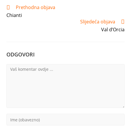
Pročitaj
Prethodna objava
više
Chianti
članaka
Slijedeća objava
Val d’Orcia
ODGOVORI
Komentar
Upišite
vaše
ime