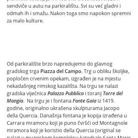
sendviče u autu na parkiralištu. Svi su već gladni i
odmah ih i smažu. Nakon toga smo napokon spremni
za malo kulture.
Od parkiralište brzo napredujemo do glavnog
gradskog trga
Piazza del Campo
. Trg u obliku školjke,
popločen crvenim opekam, izgrađen je na mjestu
nekadašnjeg rimskog kazališta. Na trgu se nalazi
gradska vijećnica
Palazzo Pubblico
i toranj
Torre del
Mangia
. Na trgu je i fontana
Fonte Gaia
iz 1419.
godine, originalno ukrašena skulpturama Jacopo
della Quercia. Današnja fontana je kopija izrađena u
Carrara mramoru koji je puno čvršći od Montagnole
mramora koji je koristio della Quercia (original se
nalazi u muzejskom kompleksu katedrale Santa Marie