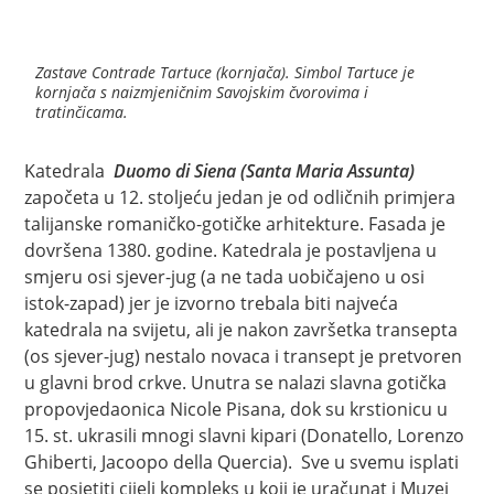
Zastave Contrade Tartuce (kornjača). Simbol Tartuce je
kornjača s naizmjeničnim Savojskim čvorovima i
tratinčicama.
Katedrala
Duomo di Siena (Santa Maria Assunta)
započeta u 12. stoljeću jedan je od odličnih primjera
talijanske romaničko-gotičke arhitekture. Fasada je
dovršena 1380. godine. Katedrala je postavljena u
smjeru osi sjever-jug (a ne tada uobičajeno u osi
istok-zapad) jer je izvorno trebala biti najveća
katedrala na svijetu, ali je nakon završetka transepta
(os sjever-jug) nestalo novaca i transept je pretvoren
u glavni brod crkve. Unutra se nalazi slavna gotička
propovjedaonica Nicole Pisana, dok su krstionicu u
15. st. ukrasili mnogi slavni kipari (Donatello, Lorenzo
Ghiberti, Jacoopo della Quercia). Sve u svemu isplati
se posjetiti cijeli kompleks u koji je uračunat i Muzej