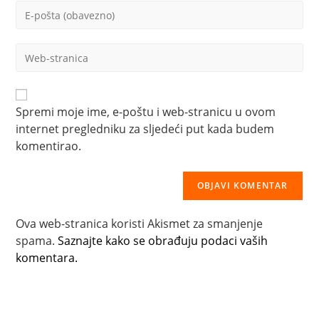
Upišite
ili
svoju
korisničko
email
ime
Upišite
adresu
za
svoju
za
komentiranje
web
komentiranje
adresu
(opcionalno)
Spremi moje ime, e-poštu i web-stranicu u ovom
internet pregledniku za sljedeći put kada budem
komentirao.
Ova web-stranica koristi Akismet za smanjenje
spama.
Saznajte kako se obrađuju podaci vaših
komentara.