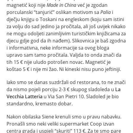
magnetić koji nije
Made in China
već je zgodan
porculanski “tanjurić” oslikan motivom sa
Palia
i
dječju knjigu o Toskani na engleskom (koju sam istini
za volju do sad jedino ja pročitala, ali još uvijek nikako
ne mogu odoljeti zanimljivim turističkim knjižicama za
djecu gdje god da ih nađem). Slikovnica je baš zgodna
i informativna, neke informacije sa ovog bloga
upravo sam tamo pročitala. Valjda to onda znači da
tih 15 € nije uludo potrošen novac. Magnetić je
koštao 5 € i nije mi žao. Ni kineski nisu puno jeftiniji.
Iako smo se danas suzdržali od restorana, to ne znači
da nismo pojeli porciju 2-3 € skupog sladoleda u
La
Vecchia Latteria
u Via San Pietri 10. Sladoled je bio
standardno, kremasto dobar.
Nakon obilaska Siene krenuli smo u pravu nabavku.
Pronašli smo neki veliki supermarket Coop izvan
centra grada i uspjeli “skuriti” 113 €. Za te smo pare