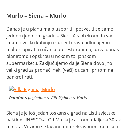
čitanja:
Murlo – Siena – Murlo
Danas je u planu malo usporiti i posvetiti se samo
jednom jedinom gradu – Sieni. A s obzirom da sad
imamo veliku kuhinju i super terasu odlučujemo
malo stopirati i ručanja po restoranima, pa za danas
planiramo i opskrbu u nekom talijanskom
supermarketu. Zaključujemo da je Siena dovoljno
veliki grad za pronaći neki (veći) dućan i pritom ne
bankrotirati.
Doručak s pogledom u Villi Righina u Murlu
Siena je je još jedan toskanski grad na Listi svjetske
baštine UNESCO-a. Od Murla je autom udaljena 30tak
minuta. Vozimo se lagano po prekrasnom krajoliku i