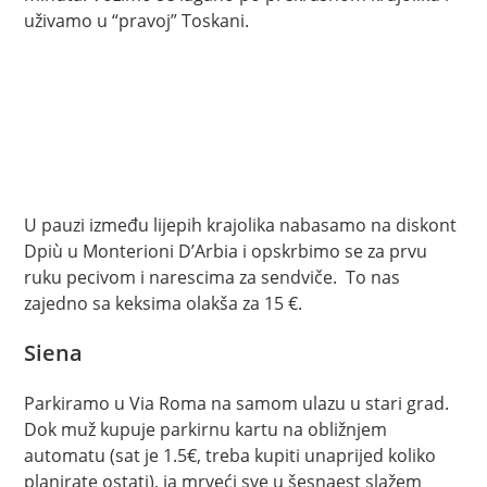
uživamo u “pravoj” Toskani.
U pauzi između lijepih krajolika nabasamo na diskont
Dpiù u Monterioni D’Arbia i opskrbimo se za prvu
ruku pecivom i narescima za sendviče. To nas
zajedno sa keksima olakša za 15 €.
Siena
Parkiramo u Via Roma na samom ulazu u stari grad.
Dok muž kupuje parkirnu kartu na obližnjem
automatu (sat je 1.5€, treba kupiti unaprijed koliko
planirate ostati), ja mrveći sve u šesnaest slažem