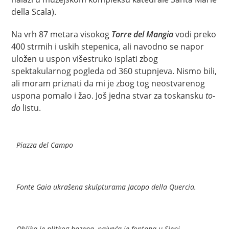
della Scala).
Na vrh 87 metara visokog
Torre del Mangia
vodi preko
400 strmih i uskih stepenica, ali navodno se napor
uložen u uspon višestruko isplati zbog
spektakularnog pogleda od 360 stupnjeva. Nismo bili,
ali moram priznati da mi je zbog tog neostvarenog
uspona pomalo i žao. Još jedna stvar za toskansku
to-
do
listu.
Piazza del Campo
Fonte Gaia ukrašena skulpturama Jacopo della Quercia.
Oblika je plitkog bazena, najveća je fontana u Sieni.