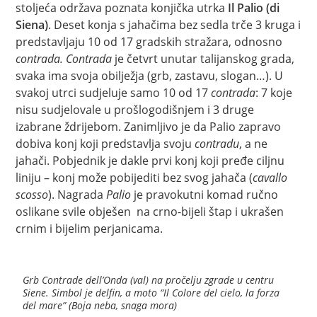
stoljeća održava poznata konjička utrka
Il Palio (di
Siena)
. Deset konja s jahačima bez sedla trče 3 kruga i
predstavljaju 10 od 17 gradskih stražara, odnosno
contrada. Contrada
je četvrt unutar talijanskog grada,
svaka ima svoja obilježja (grb, zastavu, slogan…). U
svakoj utrci sudjeluje samo 10 od 17
contrada
: 7 koje
nisu sudjelovale u prošlogodišnjem i 3 druge
izabrane ždrijebom. Zanimljivo je da Palio zapravo
dobiva konj koji predstavlja svoju
contradu
, a ne
jahači. Pobjednik je dakle prvi konj koji pređe ciljnu
liniju – konj može pobijediti bez svog jahača (
cavallo
scosso
). Nagrada
Palio
je pravokutni komad ručno
oslikane svile obješen na crno-bijeli štap i ukrašen
crnim i bijelim perjanicama.
Grb Contrade dell’Onda (val) na pročelju zgrade u centru
Siene. Simbol je delfin, a moto “Il Colore del cielo, la forza
del mare” (Boja neba, snaga mora)