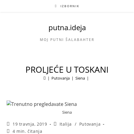
Preskoči
IZBORNIK
na
sadržaj
putna.ideja
MOJ PUTNI ŠALABAHTER
PROLJEĆE U TOSKANI
|
Putovanja
|
Siena
|
Siena
Objava
Kategorija
19 travnja, 2019
Italija
/
Putovanja
objavljena:
objave:
Vrijeme
4 min. čitanja