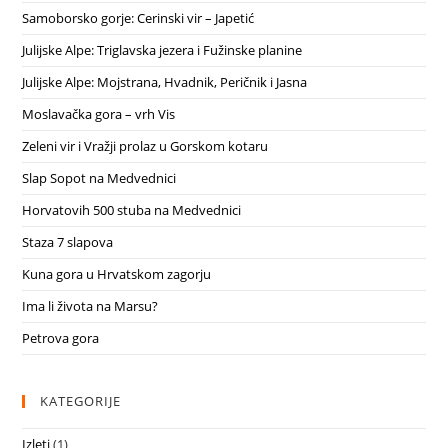
Samoborsko gorje: Cerinski vir – Japetić
Julijske Alpe: Triglavska jezera i Fužinske planine
Julijske Alpe: Mojstrana, Hvadnik, Peričnik i Jasna
Moslavačka gora – vrh Vis
Zeleni vir i Vražji prolaz u Gorskom kotaru
Slap Sopot na Medvednici
Horvatovih 500 stuba na Medvednici
Staza 7 slapova
Kuna gora u Hrvatskom zagorju
Ima li života na Marsu?
Petrova gora
KATEGORIJE
Izleti
(1)