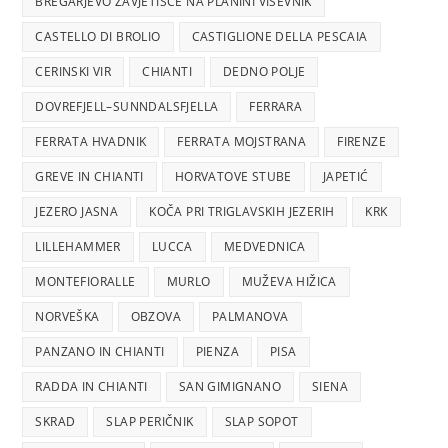
BREGARJEVO ZAVJETIŠČE NA PLANINI VIŠEVNIK
CASTELLO DI BROLIO
CASTIGLIONE DELLA PESCAIA
CERINSKI VIR
CHIANTI
DEDNO POLJE
DOVREFJELL–SUNNDALSFJELLA
FERRARA
FERRATA HVADNIK
FERRATA MOJSTRANA
FIRENZE
GREVE IN CHIANTI
HORVATOVE STUBE
JAPETIĆ
JEZERO JASNA
KOČA PRI TRIGLAVSKIH JEZERIH
KRK
LILLEHAMMER
LUCCA
MEDVEDNICA
MONTEFIORALLE
MURLO
MUŽEVA HIŽICA
NORVEŠKA
OBZOVA
PALMANOVA
PANZANO IN CHIANTI
PIENZA
PISA
RADDA IN CHIANTI
SAN GIMIGNANO
SIENA
SKRAD
SLAP PERIČNIK
SLAP SOPOT