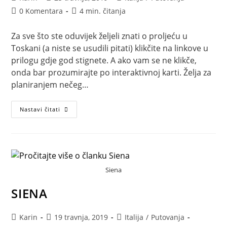
objave:
objavljena:
objave:
Komentari
Vrijeme
0 Komentara
4 min. čitanja
objave:
čitanja:
Za sve što ste oduvijek željeli znati o proljeću u
Toskani (a niste se usudili pitati) klikčite na linkove u
prilogu gdje god stignete. A ako vam se ne klikče,
onda bar prozumirajte po interaktivnoj karti. Želja za
planiranjem nečeg…
Proljeće
Nastavi čitati
u
Toskani
Siena
SIENA
Autor
Objava
Kategorija
Karin
19 travnja, 2019
Italija
/
Putovanja