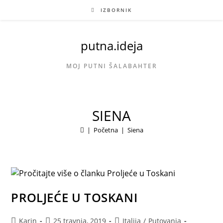
Preskoči
IZBORNIK
na
sadržaj
putna.ideja
MOJ PUTNI ŠALABAHTER
SIENA
|
Početna
|
Siena
PROLJEĆE U TOSKANI
Autor
Objava
Kategorija
Karin
25 travnja, 2019
Italija
/
Putovanja