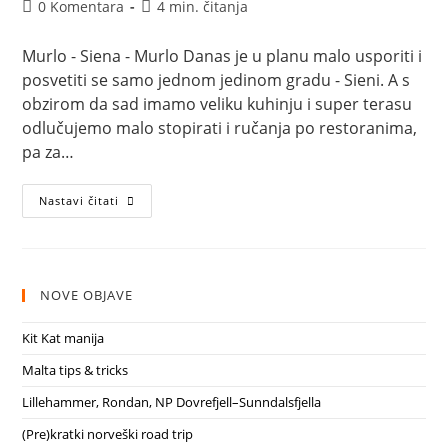
objave:
objavljena:
objave:
Komentari
Vrijeme
0 Komentara
4 min. čitanja
objave:
čitanja:
Murlo - Siena - Murlo Danas je u planu malo usporiti i
posvetiti se samo jednom jedinom gradu - Sieni. A s
obzirom da sad imamo veliku kuhinju i super terasu
odlučujemo malo stopirati i ručanja po restoranima,
pa za…
Siena
Nastavi čitati
NOVE OBJAVE
Kit Kat manija
Malta tips & tricks
Lillehammer, Rondan, NP Dovrefjell–Sunndalsfjella
(Pre)kratki norveški road trip