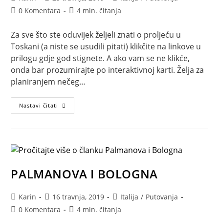
objave:
objavljena:
objave:
Komentari
Vrijeme
0 Komentara
4 min. čitanja
objave:
čitanja:
Za sve što ste oduvijek željeli znati o proljeću u
Toskani (a niste se usudili pitati) klikčite na linkove u
prilogu gdje god stignete. A ako vam se ne klikče,
onda bar prozumirajte po interaktivnoj karti. Želja za
planiranjem nečeg…
Proljeće
Nastavi čitati
u
Toskani
PALMANOVA I BOLOGNA
Autor
Objava
Kategorija
Karin
16 travnja, 2019
Italija
/
Putovanja
objave:
objavljena:
objave:
Komentari
Vrijeme
0 Komentara
4 min. čitanja