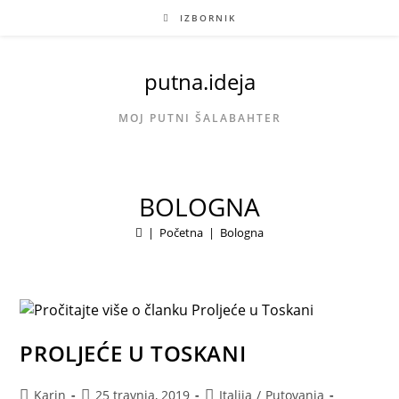
Preskoči
IZBORNIK
na
sadržaj
putna.ideja
MOJ PUTNI ŠALABAHTER
BOLOGNA
|
Početna
|
Bologna
PROLJEĆE U TOSKANI
Autor
Objava
Kategorija
Karin
25 travnja, 2019
Italija
/
Putovanja