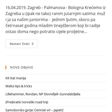
objave:
čitanja:
16.04.2019. Zagreb - Palmanova - Bologna Krećemo iz
Zagreba u (ipak ne tako) ranim jutarnjim satima: muž
i ja sa našim juniorima - jednim ljutim, skoro pa
četrnaset godina mladim tinejdžerom koji bi radije
ostao doma nego potratio cijele proljetne…
Palmanova
Nastavi čitati
i
Bologna
NOVE OBJAVE
Kit Kat manija
Malta tips & tricks
Lillehammer, Rondan, NP Dovrefjell–Sunndalsfjella
(Pre)kratki norveški road trip
Samoborsko gorje: Cerinski vir – Japetić