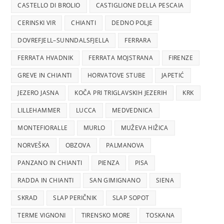
CASTELLO DI BROLIO
CASTIGLIONE DELLA PESCAIA
CERINSKI VIR
CHIANTI
DEDNO POLJE
DOVREFJELL–SUNNDALSFJELLA
FERRARA
FERRATA HVADNIK
FERRATA MOJSTRANA
FIRENZE
GREVE IN CHIANTI
HORVATOVE STUBE
JAPETIĆ
JEZERO JASNA
KOČA PRI TRIGLAVSKIH JEZERIH
KRK
LILLEHAMMER
LUCCA
MEDVEDNICA
MONTEFIORALLE
MURLO
MUŽEVA HIŽICA
NORVEŠKA
OBZOVA
PALMANOVA
PANZANO IN CHIANTI
PIENZA
PISA
RADDA IN CHIANTI
SAN GIMIGNANO
SIENA
SKRAD
SLAP PERIČNIK
SLAP SOPOT
TERME VIGNONI
TIRENSKO MORE
TOSKANA