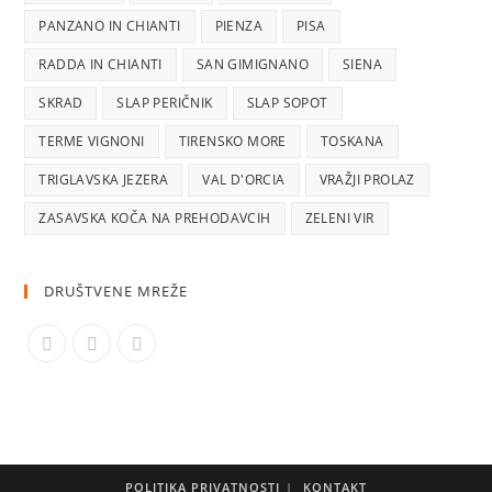
PANZANO IN CHIANTI
PIENZA
PISA
RADDA IN CHIANTI
SAN GIMIGNANO
SIENA
SKRAD
SLAP PERIČNIK
SLAP SOPOT
TERME VIGNONI
TIRENSKO MORE
TOSKANA
TRIGLAVSKA JEZERA
VAL D'ORCIA
VRAŽJI PROLAZ
ZASAVSKA KOČA NA PREHODAVCIH
ZELENI VIR
DRUŠTVENE MREŽE
Opens
Opens
Opens
in
in
in
a
a
a
new
new
new
tab
tab
tab
POLITIKA PRIVATNOSTI
KONTAKT