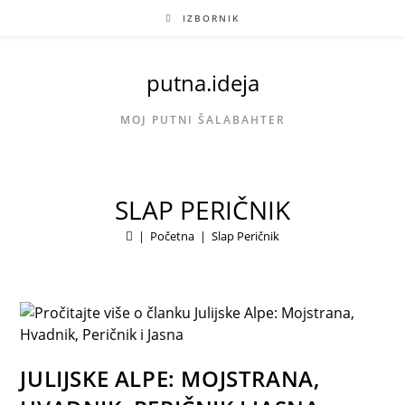
Preskoči
IZBORNIK
na
sadržaj
putna.ideja
MOJ PUTNI ŠALABAHTER
SLAP PERIČNIK
|
Početna
|
Slap Peričnik
JULIJSKE ALPE: MOJSTRANA,