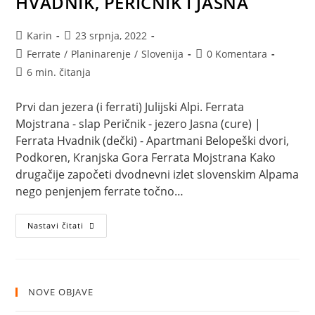
HVADNIK, PERIČNIK I JASNA
Autor
Objava
Karin
23 srpnja, 2022
objave:
objavljena:
Kategorija
Komentari
Ferrate
/
Planinarenje
/
Slovenija
0 Komentara
objave:
objave:
Vrijeme
6 min. čitanja
čitanja:
Prvi dan jezera (i ferrati) Julijski Alpi. Ferrata
Mojstrana - slap Peričnik - jezero Jasna (cure) |
Ferrata Hvadnik (dečki) - Apartmani Belopeški dvori,
Podkoren, Kranjska Gora Ferrata Mojstrana Kako
drugačije započeti dvodnevni izlet slovenskim Alpama
nego penjenjem ferrate točno…
Julijske
Nastavi čitati
Alpe:
Mojstrana,
Hvadnik,
Peričnik
i
Jasna
NOVE OBJAVE