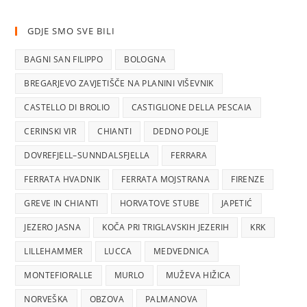
GDJE SMO SVE BILI
BAGNI SAN FILIPPO
BOLOGNA
BREGARJEVO ZAVJETIŠČE NA PLANINI VIŠEVNIK
CASTELLO DI BROLIO
CASTIGLIONE DELLA PESCAIA
CERINSKI VIR
CHIANTI
DEDNO POLJE
DOVREFJELL–SUNNDALSFJELLA
FERRARA
FERRATA HVADNIK
FERRATA MOJSTRANA
FIRENZE
GREVE IN CHIANTI
HORVATOVE STUBE
JAPETIĆ
JEZERO JASNA
KOČA PRI TRIGLAVSKIH JEZERIH
KRK
LILLEHAMMER
LUCCA
MEDVEDNICA
MONTEFIORALLE
MURLO
MUŽEVA HIŽICA
NORVEŠKA
OBZOVA
PALMANOVA