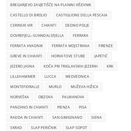
BREGARJEVO ZAVJETIŠČE NA PLANINI VIŠEVNIK
CASTELLO DI BROLIO
CASTIGLIONE DELLA PESCAIA
CERINSKI VIR
CHIANTI
DEDNO POLJE
DOVREFJELL–SUNNDALSFJELLA
FERRARA
FERRATA HVADNIK
FERRATA MOJSTRANA
FIRENZE
GREVE IN CHIANTI
HORVATOVE STUBE
JAPETIĆ
JEZERO JASNA
KOČA PRI TRIGLAVSKIH JEZERIH
KRK
LILLEHAMMER
LUCCA
MEDVEDNICA
MONTEFIORALLE
MURLO
MUŽEVA HIŽICA
NORVEŠKA
OBZOVA
PALMANOVA
PANZANO IN CHIANTI
PIENZA
PISA
RADDA IN CHIANTI
SAN GIMIGNANO
SIENA
SKRAD
SLAP PERIČNIK
SLAP SOPOT