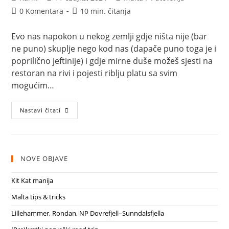
objave:
objavljena:
objave:
Komentari
Vrijeme
0 Komentara
10 min. čitanja
objave:
čitanja:
Evo nas napokon u nekog zemlji gdje ništa nije (bar
ne puno) skuplje nego kod nas (dapače puno toga je i
poprilično jeftinije) i gdje mirne duše možeš sjesti na
restoran na rivi i pojesti riblju platu sa svim
mogućim…
Malta
Nastavi čitati
tips
&
tricks
NOVE OBJAVE
Kit Kat manija
Malta tips & tricks
Lillehammer, Rondan, NP Dovrefjell–Sunndalsfjella