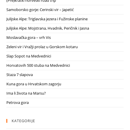
(Pre)kratki norveški road trip
Samoborsko gorje: Cerinski vir – Japetić
Julijske Alpe: Triglavska jezera i Fužinske planine
Julijske Alpe: Mojstrana, Hvadnik, Peričnik i Jasna
Moslavačka gora – vrh Vis
Zeleni vir i Vražji prolaz u Gorskom kotaru
Slap Sopot na Medvednici
Horvatovih 500 stuba na Medvednici
Staza 7 slapova
Kuna gora u Hrvatskom zagorju
Ima li života na Marsu?
Petrova gora
KATEGORIJE