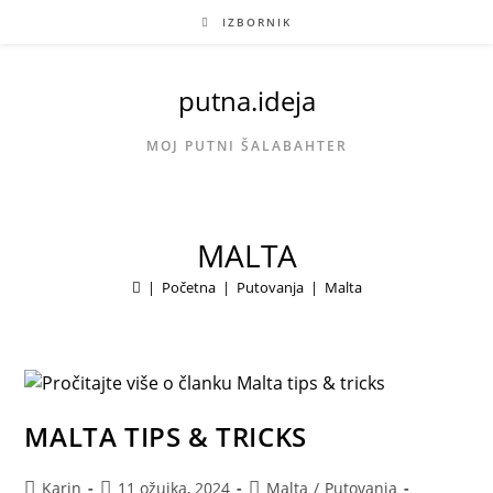
Preskoči
IZBORNIK
na
sadržaj
putna.ideja
MOJ PUTNI ŠALABAHTER
MALTA
|
Početna
|
Putovanja
|
Malta
MALTA TIPS & TRICKS
Autor
Objava
Kategorija
Karin
11 ožujka, 2024
Malta
/
Putovanja