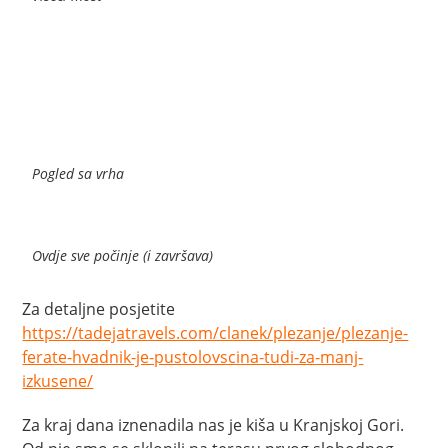
Pogled sa vrha
Ovdje sve počinje (i završava)
Za detaljne posjetite
https://tadejatravels.com/clanek/plezanje/plezanje-
ferate-hvadnik-je-pustolovscina-tudi-za-manj-
izkusene/
Za kraj dana iznenadila nas je kiša u Kranjskoj Gori.