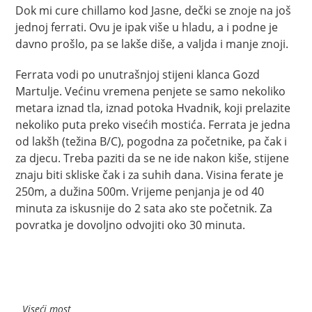
Dok mi cure chillamo kod Jasne, dečki se znoje na još
jednoj ferrati. Ovu je ipak više u hladu, a i podne je
davno prošlo, pa se lakše diše, a valjda i manje znoji.
Ferrata vodi po unutrašnjoj stijeni klanca Gozd
Martulje. Većinu vremena penjete se samo nekoliko
metara iznad tla, iznad potoka Hvadnik, koji prelazite
nekoliko puta preko visećih mostića. Ferrata je jedna
od lakšh (težina B/C), pogodna za početnike, pa čak i
za djecu. Treba paziti da se ne ide nakon kiše, stijene
znaju biti skliske čak i za suhih dana. Visina ferate je
250m, a dužina 500m. Vrijeme penjanja je od 40
minuta za iskusnije do 2 sata ako ste početnik. Za
povratka je dovoljno odvojiti oko 30 minuta.
Viseći most