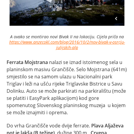
A ovako se montirao novi Bivak II na lokaciju. Cijela priča na
https://www.anzecokl.com/blog/2016/10/2/nov-bivak-v-osrcju-
julijskih-alp
Ferrata Mojstrana
nalazi se iznad istoimenog sela u
planinskom masivu Grančišče. Selo Mojstrana (641m)
smjestilo se na samom ulazu u Nacionalni park
Triglav i leži na ušću rijeke Triglavske Bistrice u Savu
Dolinku. Auto se može parkirati na parkiralištu (može
se platiti i EasyPark aplikacijom) kod gore
spomenutog Slovenskog planinskog muzeja u kojem
se može iznajmiti i oprema.
Do vrha Grančišče vode dvije ferrate.
Plava Aljaževa
pot je lakša (B težine)
, dužine 300 m.
Crvena