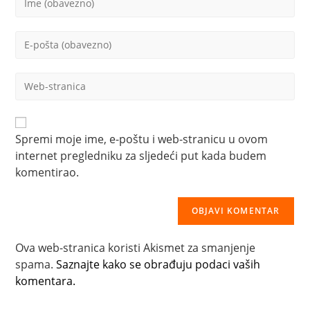
vaše
ime
Upišite
ili
svoju
korisničko
email
ime
Upišite
adresu
za
svoju
za
komentiranje
web
komentiranje
adresu
(opcionalno)
Spremi moje ime, e-poštu i web-stranicu u ovom
internet pregledniku za sljedeći put kada budem
komentirao.
Ova web-stranica koristi Akismet za smanjenje
spama.
Saznajte kako se obrađuju podaci vaših
komentara.