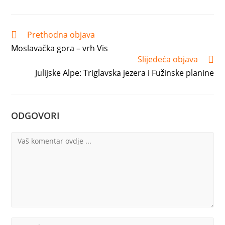
a
a
a
a
a
a
new
new
new
new
new
new
window
window
window
window
window
window
Pročitaj
Prethodna objava
više
Moslavačka gora – vrh Vis
članaka
Slijedeća objava
Julijske Alpe: Triglavska jezera i Fužinske planine
ODGOVORI
Komentar
Upišite