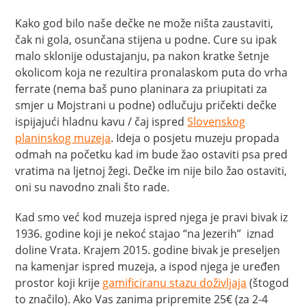
Kako god bilo naše dečke ne može ništa zaustaviti,
čak ni gola, osunčana stijena u podne. Cure su ipak
malo sklonije odustajanju, pa nakon kratke šetnje
okolicom koja ne rezultira pronalaskom puta do vrha
ferrate (nema baš puno planinara za priupitati za
smjer u Mojstrani u podne) odlučuju pričekti dečke
ispijajući hladnu kavu / čaj ispred
Slovenskog
planinskog muzeja
. Ideja o posjetu muzeju propada
odmah na početku kad im bude žao ostaviti psa pred
vratima na ljetnoj žegi. Dečke im nije bilo žao ostaviti,
oni su navodno znali što rade.
Kad smo već kod muzeja ispred njega je pravi bivak iz
1936. godine koji je nekoć stajao “na Jezerih” iznad
doline Vrata. Krajem 2015. godine bivak je preseljen
na kamenjar ispred muzeja, a ispod njega je uređen
prostor koji krije
gamificiranu stazu doživljaja
(štogod
to značilo). Ako Vas zanima pripremite 25€ (za 2-4