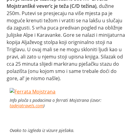
Mojstranšké vever’c je teža (C/D težina)
, dužine
250m. Putevi se presjecaju na više mjesta pa je
moguće krenuti težom i vratiti se na lakšu u slučaju
da zagusti. S vrha puca predivan pogled na obližnje
Julijske Alpe i Karavanke. Gore se nalazi i minijaturna
kopija Aljaževog stolpa koji origninalno stoji na
Triglavu. U ovaj mali se ne mogu skloniti ljudi kao u
pravi, ali zato u njemu stoji upisna knjiga. Silazak od
cca 25 minuta slijedi markiranu pješačku stazu do
polazišta (onu kojom smo i same trebale doći do
gore, al’ je nismo našle).
Info ploča s podacima o ferrati Mojstrana (izvor:
tadejatravels.com
)
Ovako to izgleda iz vizure pješaka.