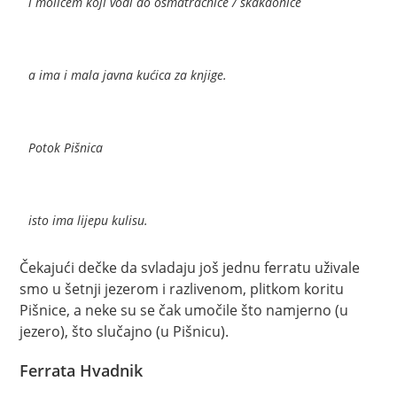
i molićem koji vodi do osmatračnice / skakaonice
a ima i mala javna kućica za knjige.
Potok Pišnica
isto ima lijepu kulisu.
Čekajući dečke da svladaju još jednu ferratu uživale
smo u šetnji jezerom i razlivenom, plitkom koritu
Pišnice, a neke su se čak umočile što namjerno (u
jezero), što slučajno (u Pišnicu).
Ferrata Hvadnik