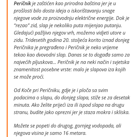
Peričnik
je zaštićen kao prirodna baština jer je u
prošlosti bilo dosta ideja o iskorištavanju snage
njegove vode za proizvodnju električne energije. Dok je
“rezao” zid, slap je nekoliko puta mijenjao putanju.
Gledajući pažljivo njegov vrh, možemo vidjeti utore u
zidu. Tridesetih godina 20. stoljeća korito iznad donjeg
Peričnika je pregrađeno i Peričnik je neko vrijeme
tekao kao dvovodni slap. Danas se to događa samo za
najvećih pljuskova… Peričnik je na neki način i svjetska
znamenitost posebne vrste: malo je slapova iza kojih
se može proći.
Od Koče pri Peričniku, gdje je i ploča sa svim
podacima o slapu, do donjeg slapa, stiže se za desetak
minuta. Ako želite prijeći iza ili ispod slapa na drugu
stranu, budite jako oprezni jer je staza mokra i skliska.
Možete se popeti do drugog, gornjeg vodopada, ali
njegova visina je samo 16 metara.