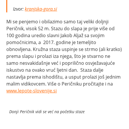
Izvor:
kranjska-gora.si
Mi se penjemo i obilazimo samo taj veliki doljnji
Peričnik, visok 52 m. Stazu do slapa je prije više od
100 godina uredio slavni Jakob Aljaž sa svojim
pomoćnicima, a 2017. godine je temeljito
obnovljena. Kružna staza uspinje se strmo (ali kratko)
prema slapu i prolazi iza njega, što je stvarno ne
samo nesvakidašnje već i poprilično osvježavajuće
iskustvo na ovako vruć ljetni dan. Staza dalje
nastavlja prema ishodištu, a usput prolazi još jednim
malim vidikovcem. Više o Peričniku pročitajte i na
www.lepote-slovenije.si
Donji Peričnik vidi se već na početku staze