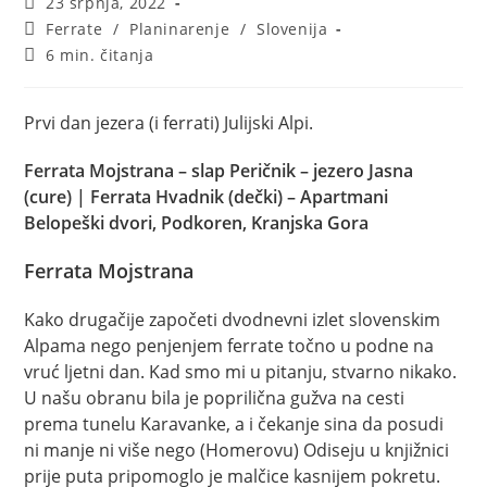
Objava
23 srpnja, 2022
objavljena:
Kategorija
Ferrate
/
Planinarenje
/
Slovenija
objave:
Vrijeme
6 min. čitanja
čitanja:
Prvi dan jezera (i ferrati) Julijski Alpi.
Ferrata Mojstrana – slap Peričnik – jezero Jasna
(cure) | Ferrata Hvadnik (dečki) – Apartmani
Belopeški dvori, Podkoren, Kranjska Gora
Ferrata Mojstrana
Kako drugačije započeti dvodnevni izlet slovenskim
Alpama nego penjenjem ferrate točno u podne na
vruć ljetni dan. Kad smo mi u pitanju, stvarno nikako.
U našu obranu bila je poprilična gužva na cesti
prema tunelu Karavanke, a i čekanje sina da posudi
ni manje ni više nego (Homerovu) Odiseju u knjižnici
prije puta pripomoglo je malčice kasnijem pokretu.