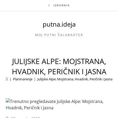
Preskoči
IZBORNIK
na
sadržaj
putna.ideja
MOJ PUTNI ŠALABAHTER
JULIJSKE ALPE: MOJSTRANA,
HVADNIK, PERIČNIK I JASNA
|
Planinarenje
|
Julijske Alpe: Mojstrana, Hvadnik, Peričnik i Jasna
|