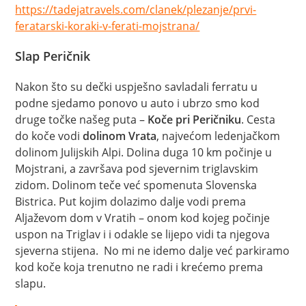
https://tadejatravels.com/clanek/plezanje/prvi-
feratarski-koraki-v-ferati-mojstrana/
Slap Peričnik
Nakon što su dečki uspješno savladali ferratu u
podne sjedamo ponovo u auto i ubrzo smo kod
druge točke našeg puta –
Koče pri Peričniku
. Cesta
do koče vodi
dolinom Vrata
, najvećom ledenjačkom
dolinom Julijskih Alpi. Dolina duga 10 km počinje u
Mojstrani, a završava pod sjevernim triglavskim
zidom. Dolinom teče već spomenuta Slovenska
Bistrica. Put kojim dolazimo dalje vodi prema
Aljaževom dom v Vratih – onom kod kojeg počinje
uspon na Triglav i i odakle se lijepo vidi ta njegova
sjeverna stijena. No mi ne idemo dalje već parkiramo
kod koče koja trenutno ne radi i krećemo prema
slapu.