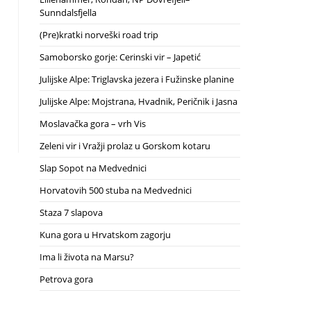
Sunndalsfjella
(Pre)kratki norveški road trip
Samoborsko gorje: Cerinski vir – Japetić
Julijske Alpe: Triglavska jezera i Fužinske planine
Julijske Alpe: Mojstrana, Hvadnik, Peričnik i Jasna
Moslavačka gora – vrh Vis
Zeleni vir i Vražji prolaz u Gorskom kotaru
Slap Sopot na Medvednici
Horvatovih 500 stuba na Medvednici
Staza 7 slapova
Kuna gora u Hrvatskom zagorju
Ima li života na Marsu?
Petrova gora