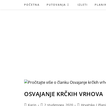
Preskoči
POČETNA
PUTOVANJA
IZLETI
PLANI
na
sadržaj
OSVAJANJE KRČKIH VRHOVA
Autor
Objava
Kategorija
Karin
2 studenoga, 2020
Hrvatska
/
Plan