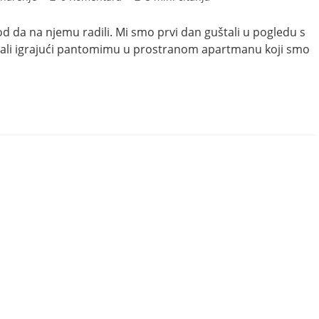
objave:
čitanja:
od da na njemu radili. Mi smo prvi dan guštali u pogledu s
ljali igrajući pantomimu u prostranom apartmanu koji smo