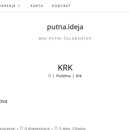
NARENJE
KARTA
KONTAKT
putna.ideja
MOJ PUTNI ŠALABAHTER
KRK
|
Početna
|
Krk
Komentari
Vrijeme
inarenje
0 Komentara
5 min. čitanja