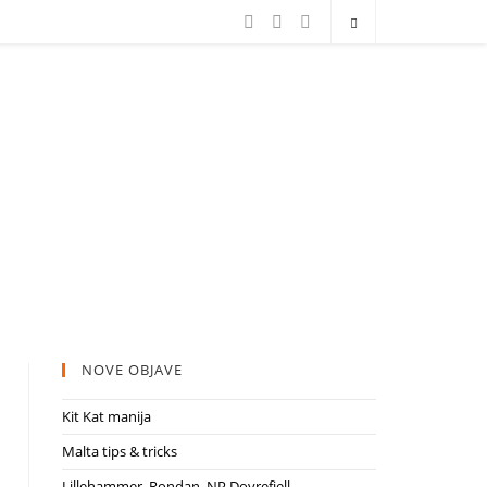
NOVE OBJAVE
Kit Kat manija
Malta tips & tricks
Lillehammer, Rondan, NP Dovrefjell–