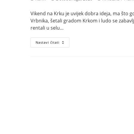
objave:
objavljena:
objave:
Vikend na Krku je uvijek dobra ideja, ma što g
Vrbnika, šetali gradom Krkom i ludo se zabav
rentali u selu…
Osvajanje
Nastavi čitati
krčkih
vrhova