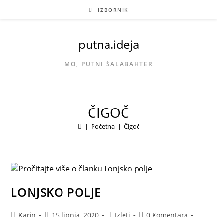
Preskoči
IZBORNIK
na
sadržaj
putna.ideja
MOJ PUTNI ŠALABAHTER
ČIGOČ
|
Početna
|
Čigoč
LONJSKO POLJE
Autor
Objava
Kategorija
Komentari
Karin
15 lipnja, 2020
Izleti
0 Komentara