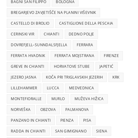
BAGNI SAN FILIPPO
BOLOGNA
BREGARJEVO ZAVJETIŠČE NA PLANINI VIŠEVNIK
CASTELLO DI BROLIO
CASTIGLIONE DELLA PESCAIA
CERINSKI VIR
CHIANTI
DEDNO POLJE
DOVREFJELL–SUNNDALSFJELLA
FERRARA
FERRATA HVADNIK
FERRATA MOJSTRANA
FIRENZE
GREVE IN CHIANTI
HORVATOVE STUBE
JAPETIĆ
JEZERO JASNA
KOČA PRI TRIGLAVSKIH JEZERIH
KRK
LILLEHAMMER
LUCCA
MEDVEDNICA
MONTEFIORALLE
MURLO
MUŽEVA HIŽICA
NORVEŠKA
OBZOVA
PALMANOVA
PANZANO IN CHIANTI
PIENZA
PISA
RADDA IN CHIANTI
SAN GIMIGNANO
SIENA