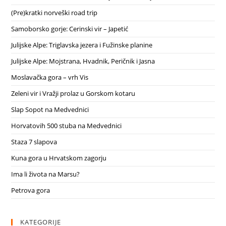
(Pre)kratki norveški road trip
Samoborsko gorje: Cerinski vir – Japetić
Julijske Alpe: Triglavska jezera i Fužinske planine
Julijske Alpe: Mojstrana, Hvadnik, Peričnik i Jasna
Moslavačka gora – vrh Vis
Zeleni vir i Vražji prolaz u Gorskom kotaru
Slap Sopot na Medvednici
Horvatovih 500 stuba na Medvednici
Staza 7 slapova
Kuna gora u Hrvatskom zagorju
Ima li života na Marsu?
Petrova gora
KATEGORIJE