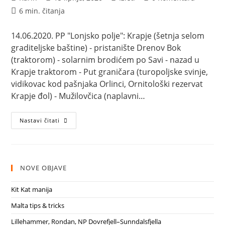
objave:
objavljena:
objave:
objave:
Vrijeme
6 min. čitanja
čitanja:
14.06.2020. PP "Lonjsko polje": Krapje (šetnja selom
graditeljske baštine) - pristanište Drenov Bok
(traktorom) - solarnim brodićem po Savi - nazad u
Krapje traktorom - Put graničara (turopoljske svinje,
vidikovac kod pašnjaka Orlinci, Ornitološki rezervat
Krapje đol) - Mužilovčica (naplavni…
Lonjsko
Nastavi čitati
polje
NOVE OBJAVE
Kit Kat manija
Malta tips & tricks
Lillehammer, Rondan, NP Dovrefjell–Sunndalsfjella